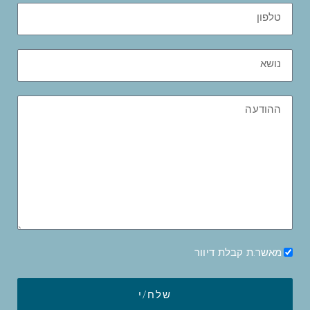
מאשר.ת קבלת דיוור
שלח/י