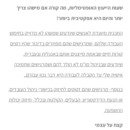
שעות הייעוץ האופטימליות, מה קורה אם מישהו צריך
יותר והיום היא אפקטיבית ביותר!
התכנית מיועדת לאנשים שיודעים שמשהו לא מדוייק בחיפוש
העבודה שלהם, שמרגישים שהם מפוזרים בדיבור שהיו רוצים
קורות חיים שבאמת מייצגים אותם באנגלית ובעברית.
שיודעים שבניהול מו”מ לא הולך להם ושמרגישים שתמיכה
אישית שלי עד הקבלה לעבודה היא דבר נכון עבורם..
בנוסף- מרגישים שהם זקוקים לחיזוק בכישורי ניהול העובדים,
או הנעת הדירקטוריון, הבעלים, הקולגות ובכלל- חיזוק יכולות
ההשפעה.
קצת על עצמי