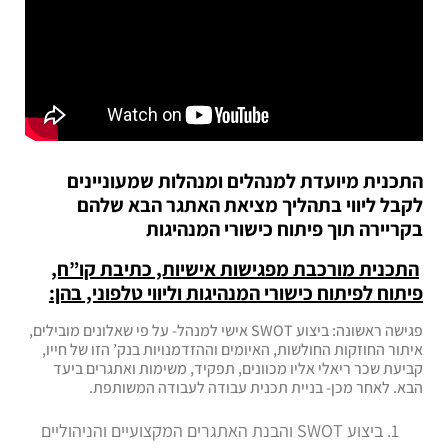
התכנית מיועדת למנהלים ומנהלות שמעוניינים
לקבל ליווי בתהליך מציאת האתגר הבא שלהם
בקריירה
תוך פיתוח כישורי המנהיגות
התכנית מורכבת מפגישות אישיות, כתיבת קו”ח,
פיתוח לפיתוח כישורי המנהיגות וליווי טלפוני, בהן:
פגישה ראשונה: ביצוע SWOT אישי למנהל- על פי שאלונים מובילים,
איתור החוזקות החולשות, האיומים וההזדמנויות בנק’ הזו של חייו,
קביעת שכר ריאלי אליו מכוונים, תפקיד, משימות ואתגרים ביעד
הבא. לאחר מכן- בניית תכנית עבודה לעבודה המשותפת.
ביצוע SWOT והבנת האתגרים המקצועיים והניהוליים