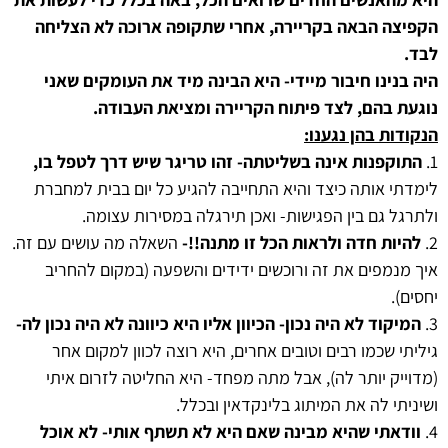
הקפיצה הבאה בקריירה, אחרי שתקופה ארוכה לא הצליחה
לבד.
היה בנינו חיבור מיידי- היא הבינה מיד את העומקים שאני
נוגעת בהם, לצד פיתוח הקריירה ומציאת העבודה.
הנקודות בהן נגענו:
1.
התוקפנות אינה בשליטתה- זהו טריגר שיש דרך לטפל בו,
לימדתי אותה כיצד והיא התחייבה להגיע כל יום בבית למחברת
ולתרגל גם בין הפגישות- ואכן תירגלה במסירות עצומה.
2.
להיות חדה ולראות הכל זו מתנה!!-
השאלה מה עושים עם זה.
איך מנמפים את זה ורוכשים ידידים והשפעה (במקום להחריב
יחסים).
3.
המיקוד לא היה נכון- הכיוון אליו היא כיוונה לא היה נכון לה-
גיליתי שכמו רבים וטובים אחרים, היא רוצה לכוון למקום אחר
(מדוייק יותר לה), אבל מתה מפחד- היא החליטה לזרום איתי
ושיניתי לה את המיתוג בלינקדאין ובכלל.
4.
וודאתי שהיא מבינה שאם היא לא תשתף אותי- לא אוכל