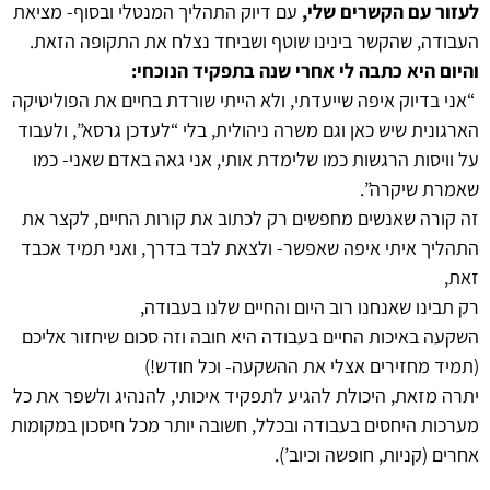
לעזור עם הקשרים שלי,
עם דיוק התהליך המנטלי ובסוף- מציאת
העבודה, שהקשר בינינו שוטף ושביחד נצלח את התקופה הזאת.
והיום היא כתבה לי אחרי שנה בתפקיד הנוכחי:
“אני בדיוק איפה שייעדתי, ולא הייתי שורדת בחיים את הפוליטיקה
הארגונית שיש כאן וגם משרה ניהולית, בלי “לעדכן גרסא”, ולעבוד
על וויסות הרגשות כמו שלימדת אותי, אני גאה באדם שאני- כמו
שאמרת שיקרה”.
זה קורה שאנשים מחפשים רק לכתוב את קורות החיים, לקצר את
התהליך איתי איפה שאפשר- ולצאת לבד בדרך, ואני תמיד אכבד
זאת,
רק תבינו שאנחנו רוב היום והחיים שלנו בעבודה,
השקעה באיכות החיים בעבודה היא חובה וזה סכום שיחזור אליכם
(תמיד מחזירים אצלי את ההשקעה- וכל חודש!)
יתרה מזאת, היכולת להגיע לתפקיד איכותי, להנהיג ולשפר את כל
מערכות היחסים בעבודה ובכלל, חשובה יותר מכל חיסכון במקומות
אחרים (קניות, חופשה וכיוב’).